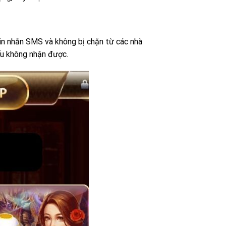
in nhắn SMS và không bị chặn từ các nhà
ếu không nhận được.