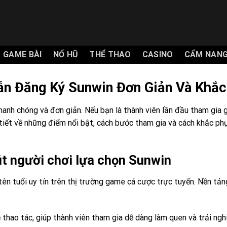
GAME BÀI
NỔ HŨ
THỂ THAO
CASINO
CẨM NANG
n Đăng Ký Sunwin Đơn Giản Và Khắc
anh chóng và đơn giản. Nếu bạn là thành viên lần đầu tham gia
 tiết về những điểm nổi bật, cách bước tham gia và cách khắc phụ
út người chơi lựa chọn Sunwin
ên tuổi uy tín trên thị trường game cá cược trực tuyến. Nền tản
ễ thao tác, giúp thành viên tham gia dễ dàng làm quen và trải 