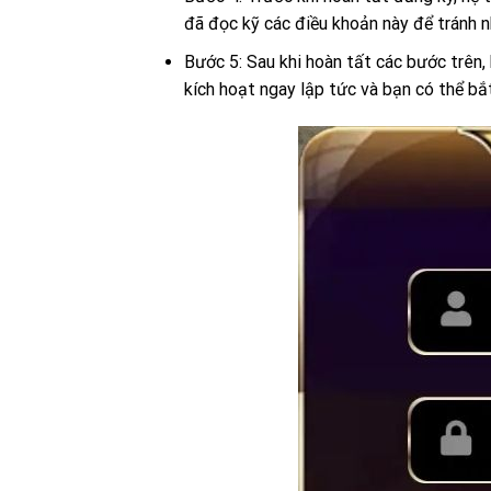
đã đọc kỹ các điều khoản này để tránh n
Bước 5: Sau khi hoàn tất các bước trên,
kích hoạt ngay lập tức và bạn có thể bắ