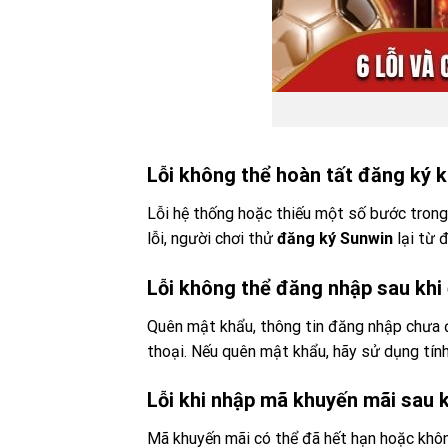
Lỗi không thể hoàn tất đăng ký k
Lỗi hệ thống hoặc thiếu một số bước trong
lỗi, người chơi thử
đăng ký Sunwin
lại từ 
Lỗi không thể đăng nhập sau khi
Quên mật khẩu, thông tin đăng nhập chưa đ
thoại. Nếu quên mật khẩu, hãy sử dụng tín
Lỗi khi nhập mã khuyến mãi sau k
Mã khuyến mãi có thể đã hết hạn hoặc khôn