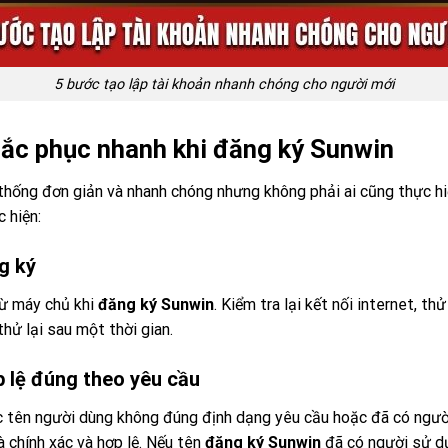
5 bước tạo lập tài khoản nhanh chóng cho người mới
hắc phục nhanh khi đăng ký Sunwin
thống đơn giản và nhanh chóng nhưng không phải ai cũng thực hi
 hiện:
g ký
từ máy chủ khi
đăng ký Sunwin
. Kiểm tra lại kết nối internet, t
thử lại sau một thời gian.
p lệ đúng theo yêu cầu
c tên người dùng không đúng định dạng yêu cầu hoặc đã có người
à chính xác và hợp lệ. Nếu tên
đăng ký Sunwin
đã có người sử dụ