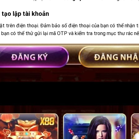
tạo lập tài khoản
t trên điện thoại. Đảm bảo số điện thoại của bạn có thể nhận t
, bạn có thể thử gửi lại mã OTP và kiểm tra trong mục thư rác n