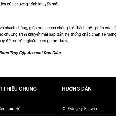
iện của chương trình khuyến mãi.
n và nhanh chóng, giúp bạn nhanh chóng trở thành một phần của 
các chương trình khuyến mãi hấp dẫn, hệ thống chắc chắn sẽ mang
nay để có trải nghiệm chơi game thú vị.
 Bước Truy Cập Account Đơn Giản
ỚI THIỆU CHUNG
HƯỚNG DẪN
Ceo Luis Hồ
Đăng ký Sunwin