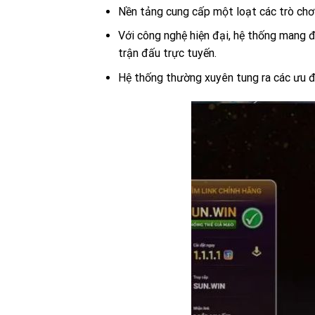
Nền tảng cung cấp một loạt các trò chơi
Với công nghệ hiện đại, hệ thống mang 
trận đấu trực tuyến.
Hệ thống thường xuyên tung ra các ưu đã