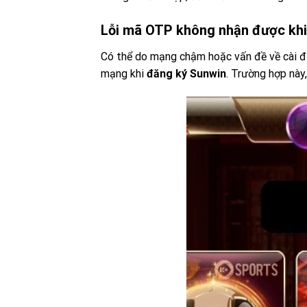
Lỗi mã OTP không nhận được khi 
Có thể do mạng chậm hoặc vấn đề về cài đặ
mạng khi
đăng ký Sunwin
. Trường hợp này