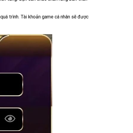
 quá trình. Tài khoản game cá nhân sẽ được