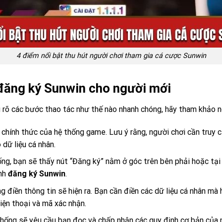
4 điểm nổi bật thu hút người chơi tham gia cá cược Sunwin
c đăng ký Sunwin cho người mới
u rõ các bước thao tác như thế nào nhanh chóng, hãy tham khảo 
chính thức của hệ thống game. Lưu ý rằng, người chơi cần truy c
dữ liệu cá nhân.
ống, bạn sẽ thấy nút “Đăng ký” nằm ở góc trên bên phải hoặc tại
ình
đăng ký Sunwin
.
g điền thông tin sẽ hiện ra. Bạn cần điền các dữ liệu cá nhân mà
iện thoại và mã xác nhận.
 thống sẽ yêu cầu bạn đọc và chấp nhận các quy định cơ bản của 