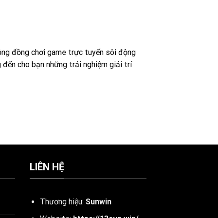
cộng đồng chơi game trực tuyến sôi động
 đến cho bạn những trải nghiệm giải trí
LIÊN HỆ
Thương hiệu:
Sunwin