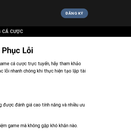
ĐĂNG KÝ
 CÁ CƯỢC
 Phục Lỗi
 game cá cược trực tuyến, hãy tham khảo
c lỗi nhanh chóng khi thực hiện tạo lập tài
g được đánh giá cao tính năng và nhiều ưu
nghiệm game mà không gặp khó khăn nào.